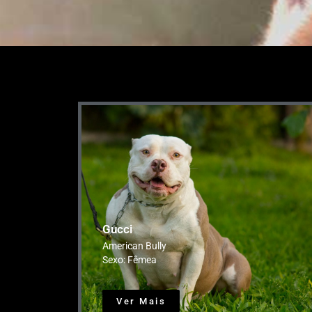
Gucci
American Bully
Sexo: Fêmea
Ver Mais