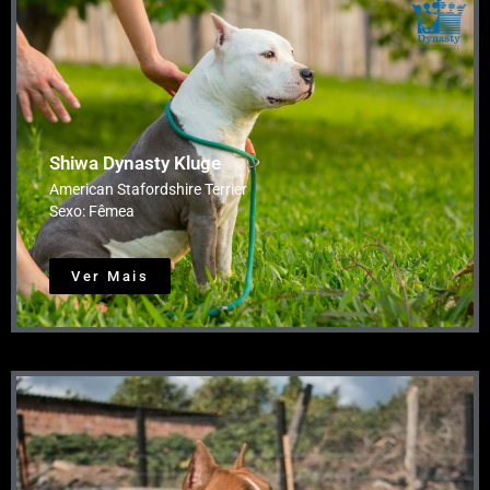
Shiwa Dynasty Kluge
American Stafordshire Terrier
Sexo: Fêmea
Ver Mais