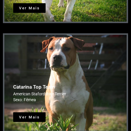
Ver Mais
Catarina Top Team
American Stafordshire Terrier
Sexo: Fêmea
Ver Mais