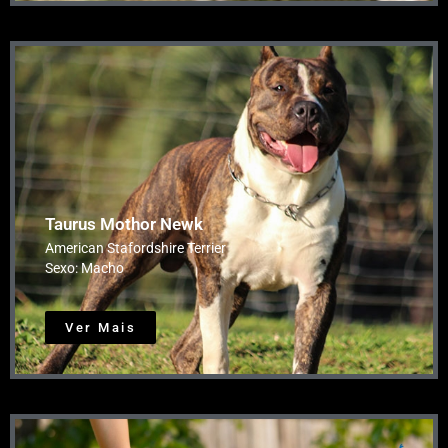
Taurus Mothor Newk
American Stafordshire Terrier
Sexo: Macho
Ver Mais