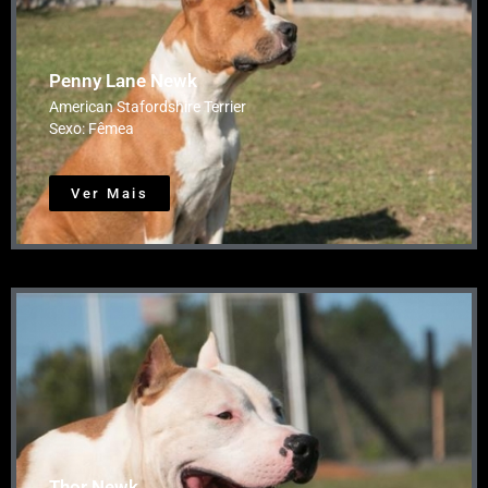
Penny Lane Newk
American Stafordshire Terrier
Sexo: Fêmea
Ver Mais
Thor Newk