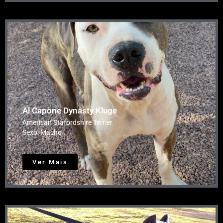
Al Capone Dynasty Kluge
American Stafordshire Terrier
Sexo: Macho
Ver Mais