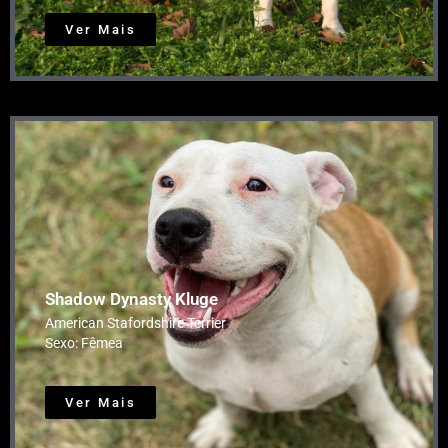
Ver Mais
Shadow Dynasty Kluge
American Stafordshire Terrier
Sexo: Fêmea
Ver Mais