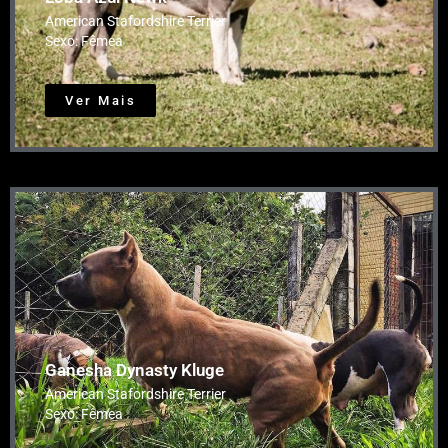
American Stafordshire Terrier
Sexo: Fêmea
Ver Mais
Ganesha Dynasty Kluge
American Stafordshire Terrier
Sexo: Fêmea