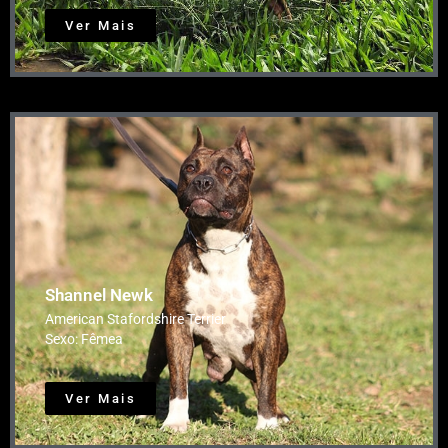
Ver Mais
Shannel Newk
American Stafordshire Terrier
Sexo: Fêmea
Ver Mais