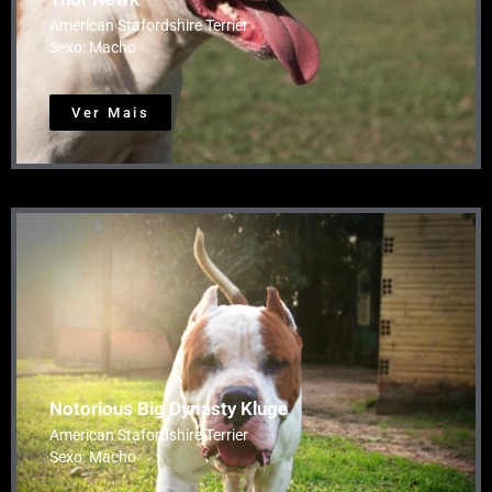
American Stafordshire Terrier
Sexo: Macho
Ver Mais
Notorious Big Dynasty Kluge
American Stafordshire Terrier
Sexo: Macho