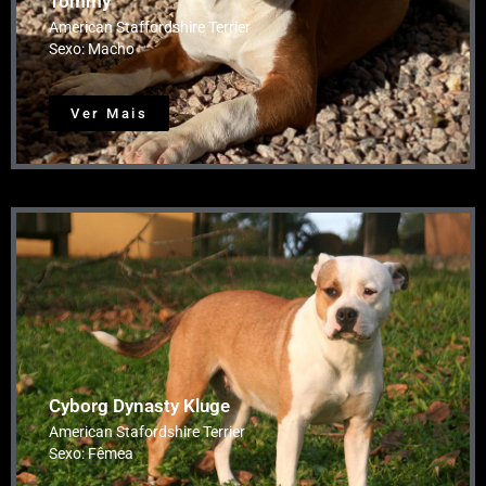
Tommy
American Staffordshire Terrier
Sexo: Macho
Ver Mais
Cyborg Dynasty Kluge
American Stafordshire Terrier
Sexo: Fêmea