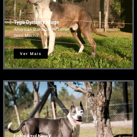
Tyga Dynasty Kluge
American Stafordshire Terrier
Sexo: Macho
Ver Mais
Loba Azul Newk