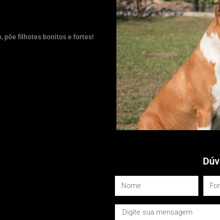
põe filhotes bonitos e fortes!
Dúv