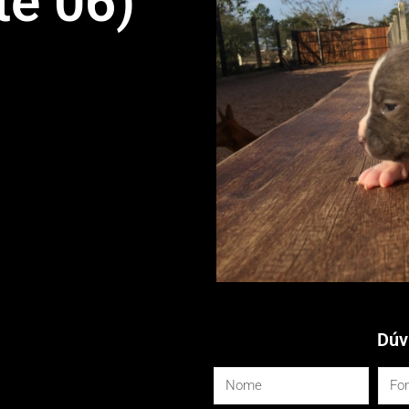
te 06)
Dúv