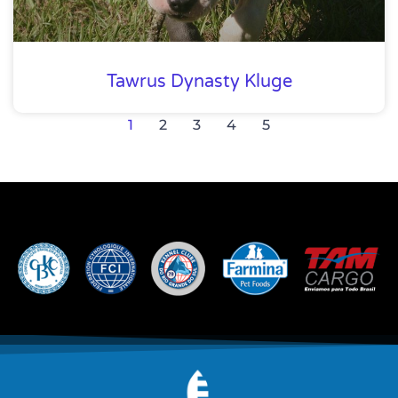
Tawrus Dynasty Kluge
1
2
3
4
5